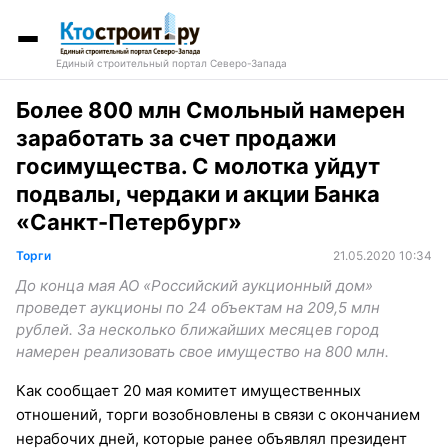
Единый строительный портал Северо-Запада
Более 800 млн Смольный намерен
заработать за счет продажи
госимущества. С молотка уйдут
подвалы, чердаки и акции Банка
«Санкт-Петербург»
Торги
21.05.2020 10:34
До конца мая АО «Российский аукционный дом»
проведет аукционы по 24 объектам на 209,5 млн
рублей. За несколько ближайших месяцев город
намерен реализовать свое имущество на 800 млн.
Как сообщает 20 мая комитет имущественных
отношений, торги возобновлены в связи с окончанием
нерабочих дней, которые ранее объявлял президент