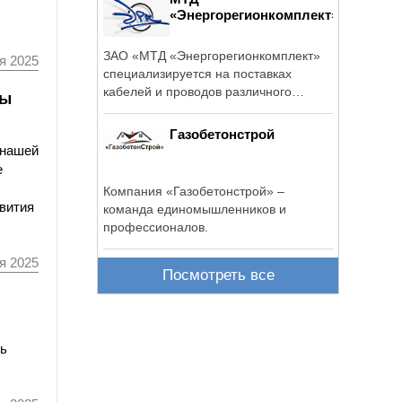
«Энергорегионкомплект»
ЗАО «МТД «Энергорегионкомплект»
я 2025
специализируется на поставках
кабелей и проводов различного
мы
назначения с ...
Газобетонстрой
 нашей
е
Компания «Газобетонстрой» –
звития
команда единомышленников и
профессионалов.
я 2025
Посмотреть все
ль