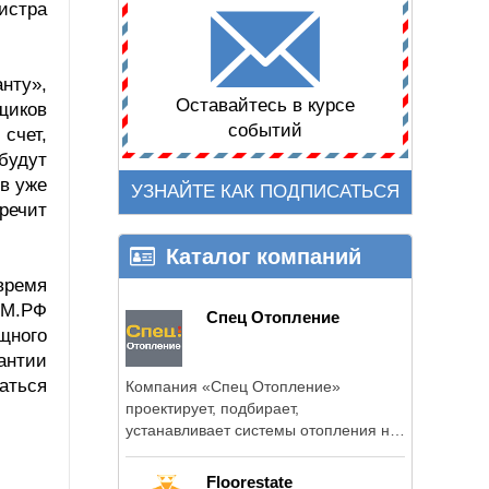
истра
нту»,
Оставайтесь в курсе
щиков
событий
счет,
будут
ов уже
УЗНАЙТЕ КАК ПОДПИСАТЬСЯ
речит
Каталог компаний
время
ОМ.РФ
Спец Отопление
щного
антии
аться
Компания «Спец Отопление»
проектирует, подбирает,
устанавливает системы отопления на
условиях ...
Floorestate