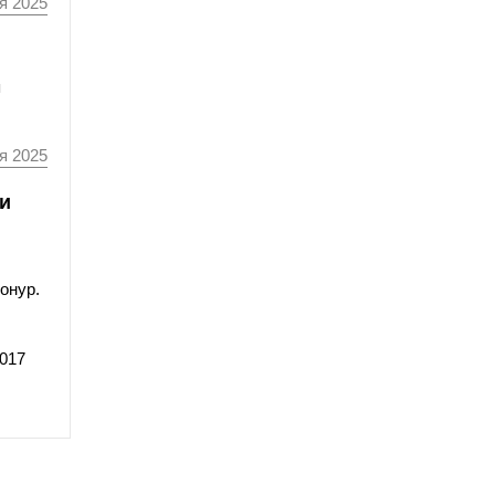
я 2025
я
я 2025
и
онур.
017