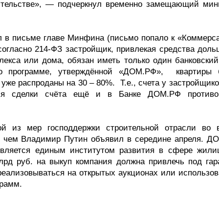
оительстве», — подчеркнул временно замещающий мин
 в письме главе Минфина (письмо попало к «Коммерса
 согласно 214-ФЗ застройщик, привлекая средства доль
лекса или дома, обязан иметь только один банковский 
По программе, утверждённой «ДОМ.РФ», квартиры 
уже распроданы на 30 – 80%. Т.е., счета у застройщик
ля сделки счёта ещё и в Банке ДОМ.РФ противо
ой из мер господдержки строительной отрасли во 
о чем Владимир Путин объявил в середине апреля. Д
 является единым институтом развития в сфере жили
лрд руб. на выкуп компания должна привлечь под гар
реализовываться на открытых аукционах или использов
грамм.