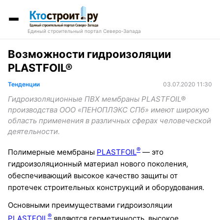
Единый строительный портал Северо-Запада
Возможности гидроизоляции
PLASTFOIL®
Тенденции
03.07.2020 11:30
Гидроизоляционные ПВХ мембраны PLASTFOIL®
производства ООО «ПЕНОПЛЭКС СПб» имеют широкую
область применения в различных сферах человеческой
деятельности.
®
Полимерные мембраны
PLASTFOIL
— это
гидроизоляционный материал нового поколения,
обеспечивающий высокое качество защиты от
протечек строительных конструкций и оборудования.
Основными преимуществами гидроизоляции
®
PLASTFOIL
являются герметичность, высокое