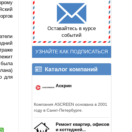
орому
йский
оргов
Оставайтесь в курсе
событий
атели
едний
траже
УЗНАЙТЕ КАК ПОДПИСАТЬСЯ
лежит
 была
Каталог компаний
лана)
о для
Аскрин
Компания ASCREEN основана в 2001
году в Санкт-Петербурге.
Ремонт квартир, офисов
и коттеджей...