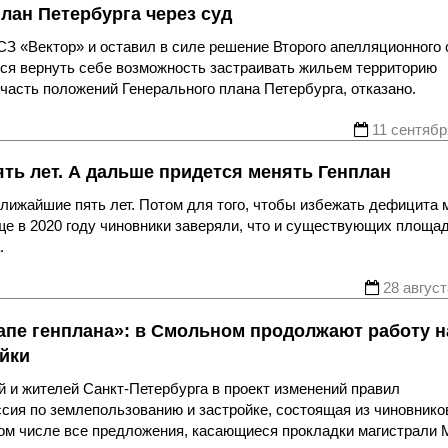
лан Петербурга через суд
З «Вектор» и оставил в силе решение Второго апелляционного 
лся вернуть себе возможность застраивать жильем территорию
часть положений Генерального плана Петербурга, отказано.
11 сентябр
ять лет. А дальше придется менять Генплан
ближайшие пять лет. Потом для того, чтобы избежать дефицита м
ще в 2020 году чиновники заверяли, что и существующих площа
.
28 август
апе генплана»: в Смольном продолжают работу н
йки
 и жителей Санкт-Петербурга в проект изменений правил
ссия по землепользованию и застройке, состоящая из чиновнико
том числе все предложения, касающиеся прокладки магистрали 