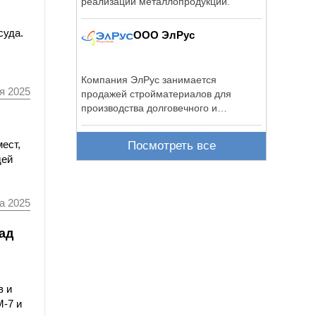
реализации металлопродукции.
суда.
ООО ЭлРус
Компания ЭлРус занимается
я 2025
продажей стройматериалов для
производства долговечного и
красивого пола.
ест,
Посмотреть все
дей
а 2025
ад
в и
М-7 и