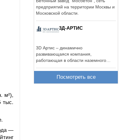
Бетонный завод "Мосбетон", сеть
предприятий на территории Москвы и
Московской области.
3Д-АРТИС
3D Артис – динамично
развивающаяся компания,
работающая в области наземного
лазерного сканирования с 2011 ...
Посмотреть все
. м²),
5 тыс.
е.
ода —
йтинг