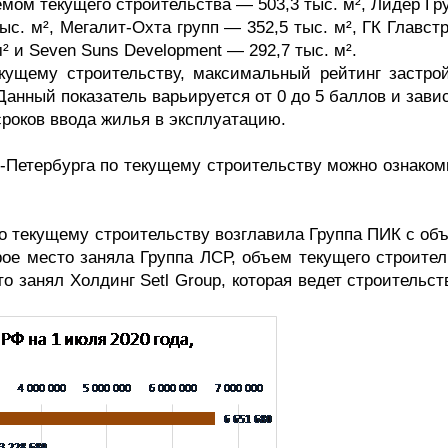
емом текущего строительства — 503,3 тыс. м², Лидер Г
ыс. м², Мегалит-Охта групп — 352,5 тыс. м², ГК Главс
 м² и Seven Suns Development — 292,7 тыс. м².
кущему строительству, максимальный рейтинг застро
Данный показатель варьируется от 0 до 5 баллов и зави
роков ввода жилья в эксплуатацию.
‑Петербурга по текущему строительству можно ознаком
о текущему строительству возглавила Группа ПИК с об
рое место заняла Группа ЛСР, объем текущего строител
то занял Холдинг Setl Group, которая ведет строительст