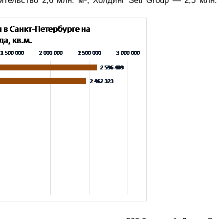
тельство 2,6 млн. м², Холдинг Setl Group — 2,5 млн. 