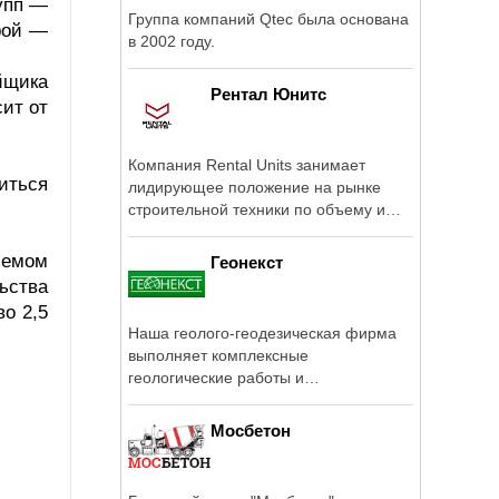
рупп —
Группа компаний Qtec была основана
трой —
в 2002 году.
йщика
Рентал Юнитс
сит от
Компания Rental Units занимает
иться
лидирующее положение на рынке
строительной техники по объему и
практическому ...
ъемом
Геонекст
ьства
во 2,5
Наша геолого-геодезическая фирма
выполняет комплексные
геологические работы и
геодезические ...
Мосбетон