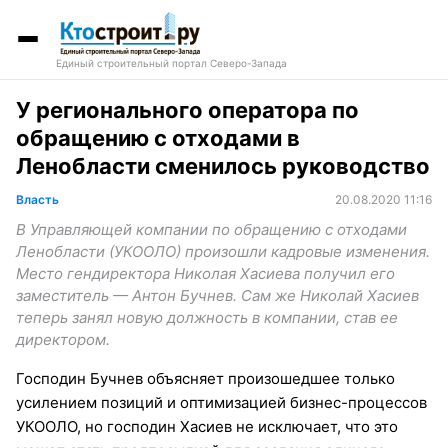
Единый строительный портал Северо-Запада
У регионального оператора по
обращению с отходами в
Ленобласти сменилось руководство
Власть
20.08.2020 11:16
В Управляющей компании по обращению с отходами
Ленобласти (УКООЛО) произошли кадровые изменения.
Место гендиректора Николая Хасиева получил его
заместитель — Антон Бучнев. Сам же Николай Хасиев
теперь занял новую должность в компании, став ее
директором.
Господин Бучнев объясняет произошедшее только
усилением позиций и оптимизацией бизнес-процессов
УКООЛО, но господин Хасиев не исключает, что это