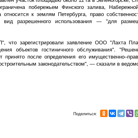
авлен участок площадью около 12 га в Зеленогорске, с
граничена побережьем Финского залива, Набережной
относится к землям Петербурга, право собственнос
ый вид разрешенного использования — "для разме
", что зарегистрировали заявление ООО "Лахта Пла
ения объектов гостиничного обслуживания". "Решен
ет принято после определения его имущественно–прав
достроительным законодательством", — сказали в ведом
Поделиться: