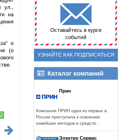
ледует
 ул.,
ти на
щения
Оставайтесь в курсе
событий
за" о
ие (о
УЗНАЙТЕ КАК ПОДПИСАТЬСЯ
ового
стве.
Каталог компаний
Прин
Компания ПРИН одна из первых в
России приступила к освоению
новейших методов и средств
определения ...
Электро Сервис