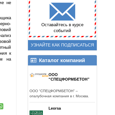
ие не
авщика
ерно-
Оставайтесь в курсе
ловий
событий
нализ
вовой
УЗНАЙТЕ КАК ПОДПИСАТЬСЯ
етный
ния к
ем на
Каталог компаний
ООО
“СПЕЦФОРМБЕТОН”
ООО “СПЕЦФОРМБЕТОН” –
опалубочная компания в г. Москва.
Leorsa