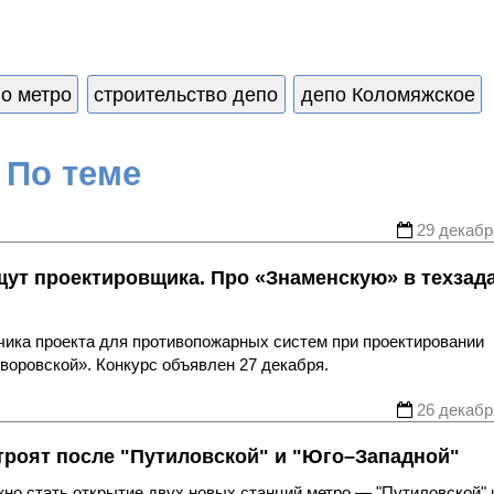
во метро
строительство депо
депо Коломяжское
По теме
29 декабр
щут проектировщика. Про «Знаменскую» в техзад
чика проекта для противопожарных систем при проектировании
воровской». Конкурс объявлен 27 декабря.
26 декабр
строят после "Путиловской" и "Юго–Западной"
жно стать открытие двух новых станций метро — "Путиловской" 