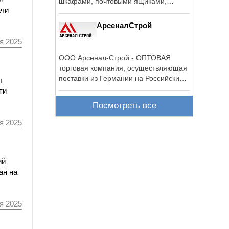
шкафами, почтовыми ящиками,
ачи
клапанами для ...
АрсеналСтрой
я 2025
ООО Арсенал-Строй - ОПТОВАЯ
торговая компания, осуществляющая
поставки из Германии на Российский
л
рынок ...
ти
Посмотреть все
я 2025
ий
ан на
я 2025