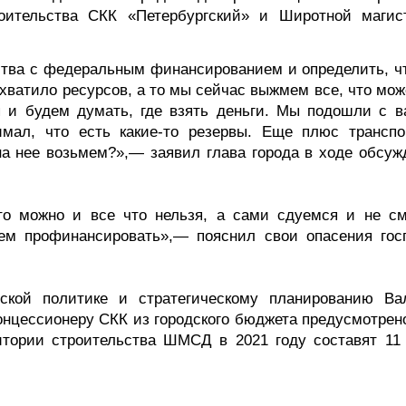
оительства СКК «Петербургский» и Широтной магис
тва с федеральным финансированием и определить, ч
 хватило ресурсов, а то мы сейчас выжмем все, что мо
 и будем думать, где взять деньги. Мы подошли с в
мал, что есть какие-то резервы. Еще плюс транспо
а нее возьмем?»,— заявил глава города в ходе обсуж
о можно и все что нельзя, а сами сдуемся и не с
жем профинансировать»,— пояснил свои опасения гос
ской политике и стратегическому планированию Ва
концессионеру СКК из городского бюджета предусмотрен
итории строительства ШМСД в 2021 году составят 11