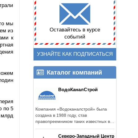
трали
то мы
Оставайтесь в курсе
жем из
событий
ами к
ртная
дения
УЗНАЙТЕ КАК ПОДПИСАТЬСЯ
Каталог компаний
можем
подин
ВодоКаналСтрой
лерия
о по 5
Компания «Водоканалстрой» была
 млрд
создана в 1988 году, став
правопреемником таких известных в
СССР организаций, ...
Северо-Западный Центр