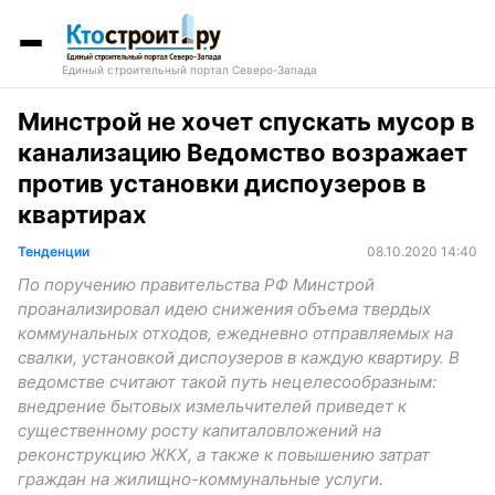
Единый строительный портал Северо-Запада
Минстрой не хочет спускать мусор в
канализацию Ведомство возражает
против установки диспоузеров в
квартирах
Тенденции
08.10.2020 14:40
По поручению правительства РФ Минстрой
проанализировал идею снижения объема твердых
коммунальных отходов, ежедневно отправляемых на
свалки, установкой диспоузеров в каждую квартиру. В
ведомстве считают такой путь нецелесообразным:
внедрение бытовых измельчителей приведет к
существенному росту капиталовложений на
реконструкцию ЖКХ, а также к повышению затрат
граждан на жилищно-коммунальные услуги.