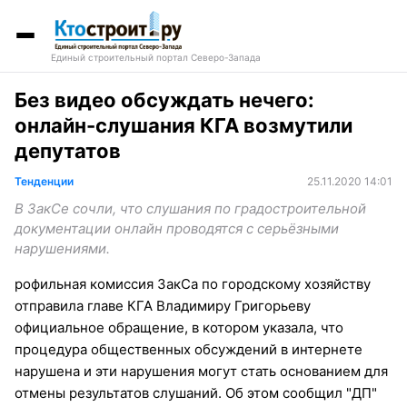
Единый строительный портал Северо-Запада
Без видео обсуждать нечего:
онлайн-слушания КГА возмутили
депутатов
Тенденции
25.11.2020 14:01
В ЗакСе сочли, что слушания по градостроительной
документации онлайн проводятся с серьёзными
нарушениями.
рофильная комиссия ЗакСа по городскому хозяйству
отправила главе КГА Владимиру Григорьеву
официальное обращение, в котором указала, что
процедура общественных обсуждений в интернете
нарушена и эти нарушения могут стать основанием для
отмены результатов слушаний. Об этом сообщил "ДП"