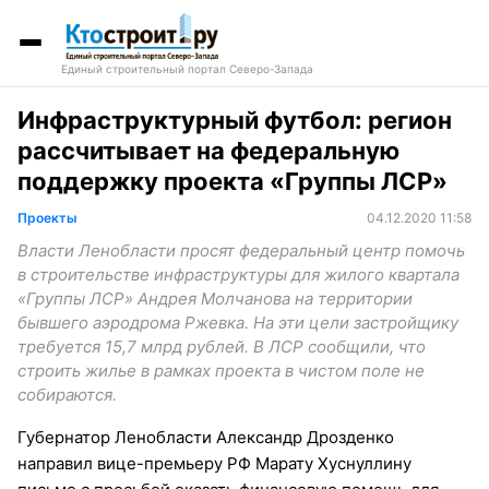
Единый строительный портал Северо-Запада
Инфраструктурный футбол: регион
рассчитывает на федеральную
поддержку проекта «Группы ЛСР»
Проекты
04.12.2020 11:58
Власти Ленобласти просят федеральный центр помочь
в строительстве инфраструктуры для жилого квартала
«Группы ЛСР» Андрея Молчанова на территории
бывшего аэродрома Ржевка. На эти цели застройщику
требуется 15,7 млрд рублей. В ЛСР сообщили, что
строить жилье в рамках проекта в чистом поле не
собираются.
Губернатор Ленобласти Александр Дрозденко
направил вице-премьеру РФ Марату Хуснуллину