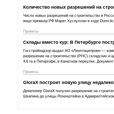
Количество новых разрешений на стро
Число новых разрешений на строительство в Росс
вице-премьер РФ Марат Хуснуллин в ходе Domclick 
Проекты
Склады вместо кур: В Петербурге пос
Госстройнадзор выдал АО «Ленптицепром» — комп
разрешение на строительство (РНС) складских и а
4,6 га в Петергофе, в Канатном переулке. Докумен
Проекты
GloraX построит новую улицу недалеко
Девелопер GloraX получил разрешение на строител
Шкапина до улицы Розенштейна в Адмиралтейском