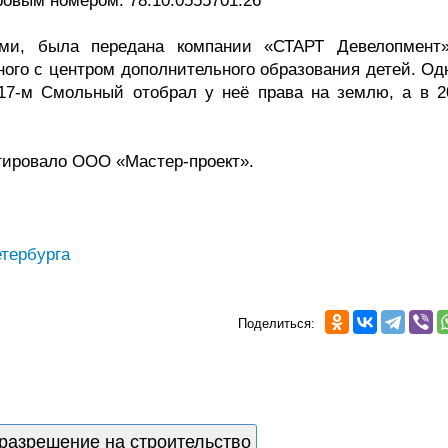
тровым номером: 78:10:0555701:26
жами, была передана компании «СТАРТ Девелопмент
ного с центром дополнительного образования детей. Од
17-м Смольный отобрал у неё права на землю, а в 2
ктировало ООО «Мастер-проект».
тербурга
Поделиться:
разрешение на строительство