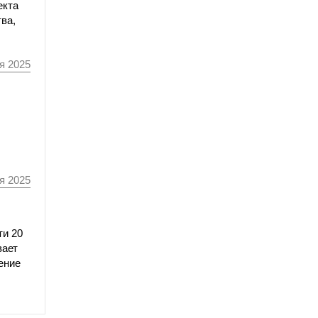
екта
ва,
я 2025
я 2025
ти 20
вает
ение