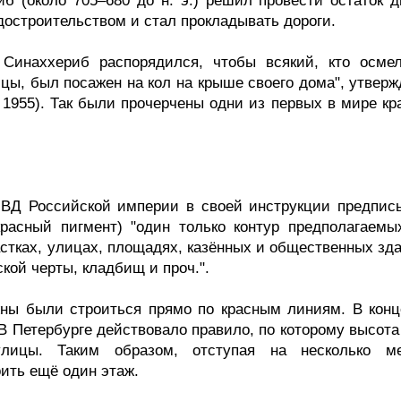
б (около 705–680 до н. э.) решил провести остаток д
достроительством и стал прокладывать дороги.
 Синаххериб распорядился, чтобы всякий, кто осмел
ы, был посажен на кол на крыше своего дома", утвержд
 1955). Так были прочерчены одни из первых в мире кр
МВД Российской империи в своей инструкции предпис
красный пигмент) "один только контур предполагаемы
астках, улицах, площадях, казённых и общественных зд
ской черты, кладбищ и проч.".
ы были строиться прямо по красным линиям. В конц
 В Петербурге действовало правило, по которому высот
ицы. Таким образом, отступая на несколько ме
ить ещё один этаж.