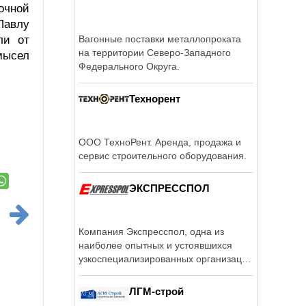
очной
Павлу
ли от
Вагонные поставки металлопроката
на территории Северо-Западного
мысел
Федерального Округа.
Технорент
ООО ТехноРент. Аренда, продажа и
сервис строительного оборудования.
ЭКСПРЕССПОЛ
Компания Экспресспол, одна из
наиболее опытных и устоявшихся
узкоспециализированных организаций
в России ...
ЛГМ-строй