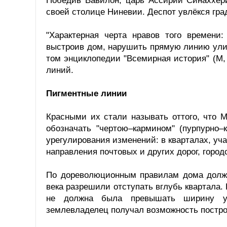
Победив Вавилон, царь Ассирии Синаххери
своей столице Ниневии. Деспот увлёкся гра
"Характерная черта нравов того времени:
выстроив дом, нарушить прямую линию улиц
том энциклопедии "Всемирная история" (М,
линий.
Пигментные линии
Красными их стали называть оттого, что 
обозначать "чертою–кармином" (пурпурно–
урегулирования изменений: в кварталах, уч
направления почтовых и других дорог, город
По дореволюционным правилам дома должн
века разрешили отступать вглубь квартала.
не должна была превышать ширину ул
землевладелец получал возможность постро