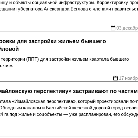
ницу и объекты социальной инфраструктуры. Корректировку про
ещании губернатора Александра Беглова с членами правительст
03 декабр
ировки для застройки жильем бывшего
йловой
и территории (ППТ) для застройки жильем квартала бывшего
ская».
17 ноябр
змайловскую перспективу» застраивают по частям
ртала «Измайловская перспектива», который проектировали поч
 Обводным каналом и Балтийской железной дорогой город осваи
24 га под жилье и соцобъекты — уже распланирован, его обсужд