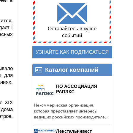
ней в
ится,
ает I
Оставайтесь в курсе
асных
событий
УЗНАЙТЕ КАК ПОДПИСАТЬСЯ
ывало
Каталог компаний
х для
аниях,
НО АССОЦИАЦИЯ
РАПЭКС
е XIX
Некоммерческая организация,
а дома
которая представляет интересы
тров,
ведущих российских производителей
...
Ленстальинвест