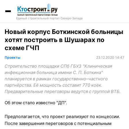
Единый строительный портал Северо-Запада
Новый корпус Боткинской больницы
хотят построить в Шушарах по
схеме ГЧП
Проекты
23.12.2020 14:47
Строительство площадки СПб ГБУЗ "Клиническая
инфекционная больница имени С. П. Боткина"
планируется в рамках государственно–частного
партнёрства. Её мощность составит 770 коек.
Предварительные переговоры ведутся с группой ВТБ.
Об этом стало известно "ДП".
Предполагается, что проект реализуют по концессии.
После завершения переговоров с потенциальным