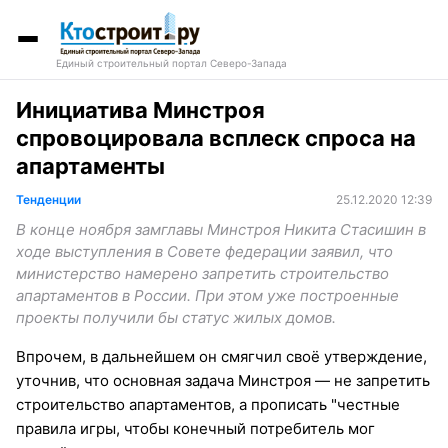
Единый строительный портал Северо-Запада
Инициатива Минстроя
спровоцировала всплеск спроса на
апартаменты
Тенденции
25.12.2020 12:39
В конце ноября замглавы Минстроя Никита Стасишин в
ходе выступления в Совете федерации заявил, что
министерство намерено запретить строительство
апартаментов в России. При этом уже построенные
проекты получили бы статус жилых домов.
Впрочем, в дальнейшем он смягчил своё утверждение,
уточнив, что основная задача Минстроя — не запретить
строительство апартаментов, а прописать "честные
правила игры, чтобы конечный потребитель мог