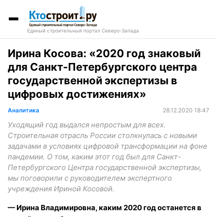
Единый строительный портал Северо-Запада
Ирина Косова: «2020 год знаковый
для Санкт-Петербургского центра
государственной экспертизы в
цифровых достижениях»
Аналитика
28.12.2020 18:47
Уходящий год выдался непростым для всех.
Строительная отрасль России столкнулась с новыми
задачами в условиях цифровой трансформации на фоне
пандемии. О том, каким этот год был для Санкт-
Петербургского Центра государственной экспертизы,
мы поговорили с руководителем экспертного
учреждения Ириной Косовой.
— Ирина Владимировна, каким 2020 год останется в