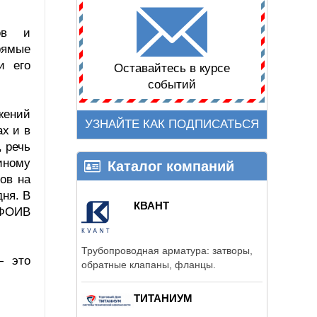
тов и
рямые
и его
Оставайтесь в курсе
событий
жений
УЗНАЙТЕ КАК ПОДПИСАТЬСЯ
х и в
 речь
иному
Каталог компаний
ов на
ня. В
КВАНТ
 ФОИВ
Трубопроводная арматура: затворы,
— это
обратные клапаны, фланцы.
ТИТАНИУМ