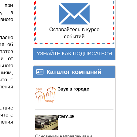
ю при
а», в
вного
Оставайтесь в курсе
событий
ласно
ия об
татов
УЗНАЙТЕ КАК ПОДПИСАТЬСЯ
ии от
ьного
Каталог компаний
ниям,
что с
вления
Звук в городе
ствие
что с
СМУ-45
вления
Основными направлениями