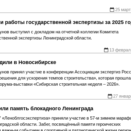
25 март
и работы государственной экспертизы за 2025 г
унов выступил с докладом на отчетной коллегии Комитета
рственной экспертизы Ленинградской области.
13 феврал
дили в Новосибирске
унов принял участие в конференции Ассоциации экспертиз Рос
ешения для ускорения темпов строительства», которая прошла
рума-выставки «Сибирская строительная неделя – 2026».
27 январ
тили память блокадного Ленинграда
У «Леноблгосэкспертиза» приняли участие в 57-м зимнем мараф
нградской области. Забег, посвящённый памяти героических
л важным событием в спортивной и патриотической жизни регион