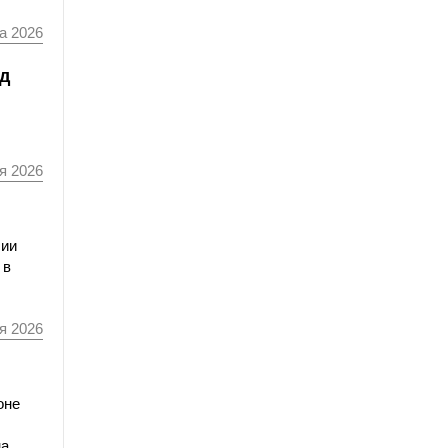
а 2026
од
я 2026
сии
 в
я 2026
оне
а.