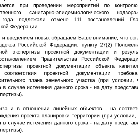
ивается при проведении мероприятий по контрол
твенного санитарно-эпидемиологического надзор
 года подлежали отмене 111 постановлений Гла
ской Федерации.
л и введением новых обращаем Ваше внимание, что сог
кодекса Российской Федерации, пункту 27(2) Положен
ной экспертизы проектной документации и резуль
остановлением Правительства Российской Федерац
пертизы проектной документации объекта капитал
 соответствия проектной документации требова
ительного плана земельного участка (при условии, 
а в случае истечения данного срока - на дату предста
пертизы).
иза и в отношении линейных объектов - на соответ
ждения проекта планировки территории (при условии, 
а в случае истечения данного срока - на дату предста
пертизы).