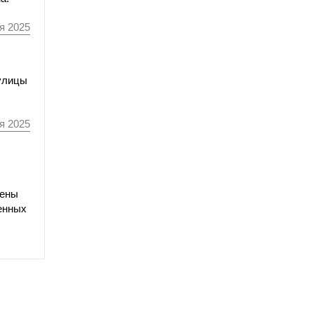
я 2025
 улицы
я 2025
нены
енных