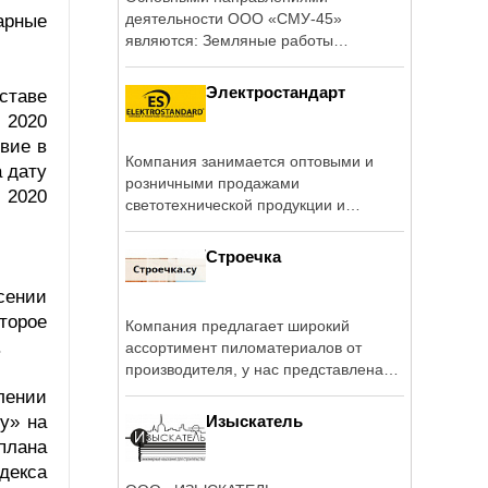
деятельности ООО «СМУ-45»
арные
являются: Земляные работы
(разработка траншей и ...
Электростандарт
ставе
 2020
твие в
Компания занимается оптовыми и
 дату
розничными продажами
 2020
светотехнической продукции и
электроустановочными ...
Строечка
сении
торое
Компания предлагает широкий
.
ассортимент пиломатериалов от
производителя, у нас представлена
доска пола, ...
лении
у» на
Изыскатель
плана
декса