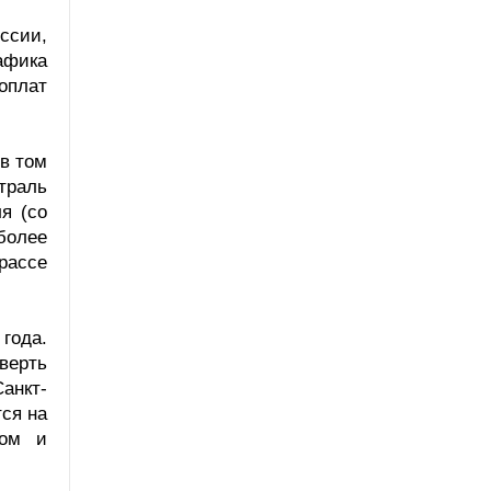
ссии,
афика
оплат
 в том
траль
я (со
более
рассе
года.
тверть
анкт-
тся на
гом и