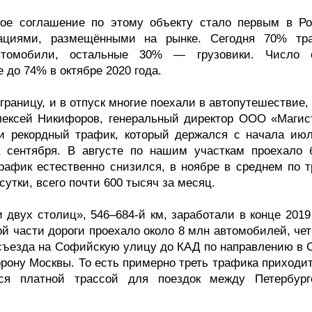
ное соглашение по этому объекту стало первым в Ро
ациями, размещёнными на рынке. Сегодня 70% тр
автомобили, остальные 30% — грузовики. Число 
 до 74% в октябре 2020 года.
раницу, и в отпуск многие поехали в автопутешествие,
лексей Никифоров, генеральный директор ООО «Магис
 рекордный трафик, который держался с начала июл
а сентября. В августе по нашим участкам проехало 
афик естественно снизился, в ноябре в среднем по т
сутки, всего почти 600 тысяч за месяц.
двух столиц», 546–684-й км, заработали в конце 2019 
ой части дороги проехало около 8 млн автомобилей, че
съезда на Софийскую улицу до КАД по направлению в С
орону Москвы. То есть примерно треть трафика приходи
тся платной трассой для поездок между Петербур