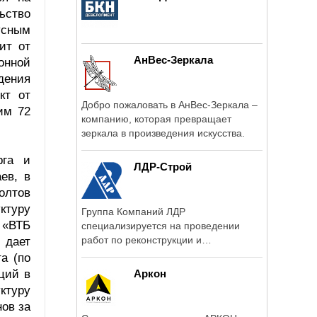
ьство
усным
ит от
АнВес-Зеркала
онной
дения
кт от
Добро пожаловать в АнВес-Зеркала –
им 72
компанию, которая превращает
зеркала в произведения искусства.
рга и
ЛДР-Строй
ев, в
олтов
ктуру
Группа Компаний ЛДР
 «ВТБ
специализируется на проведении
работ по реконструкции и
 дает
капитальному строительству ...
а (по
ций в
Аркон
ктуру
ов за