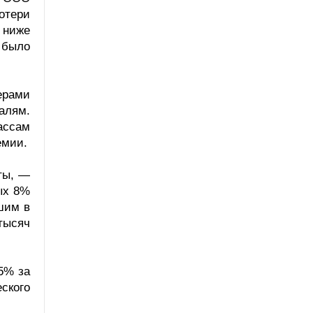
отери
 ниже
о было
ерами
алям.
ассам
емии.
ты, —
ых 8%
шим в
тысяч
5% за
ского