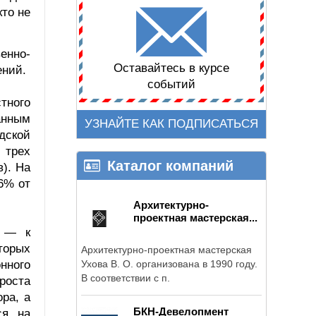
то не
енно-
Оставайтесь в курсе
ений.
событий
тного
анным
УЗНАЙТЕ КАК ПОДПИСАТЬСЯ
дской
 трех
Каталог компаний
в). На
6% от
Архитектурно-
проектная мастерская...
а — к
торых
Архитектурно-проектная мастерская
нного
Ухова В. О. организована в 1990 году.
В соответствии с п.
роста
ра, а
БКН-Девелопмент
ся на