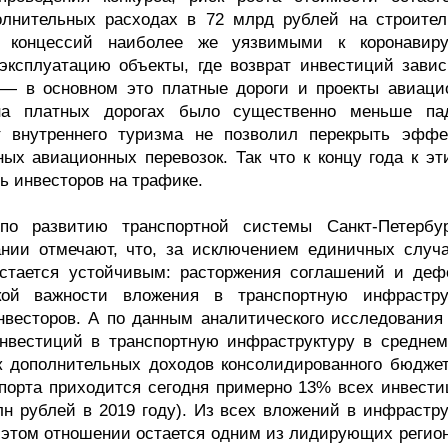
олнительных расходах в 72 млрд рублей на строител
х концессий наиболее же уязвимыми к коронавир
эксплуатацию объекты, где возврат инвестиций завис
, — в основном это платные дороги и проекты авиаци
на платных дорогах было существенно меньше па
т внутреннего туризма не позволил перекрыть эффе
ых авиационных перевозок. Так что к концу года к эт
ь инвесторов на трафике.
по развитию транспортной системы Санкт-Петербу
нии отмечают, что, за исключением единичных случа
остается устойчивым: расторжения соглашений и деф
кой важности вложения в транспортную инфрастру
инвесторов. А по данным аналитического исследования
нвестиций в транспортную инфраструктуру в среднем
к дополнительных доходов консолидированного бюджет
спорта приходится сегодня примерно 13% всех инвести
лн рублей в 2019 году). Из всех вложений в инфрастру
в этом отношении остается одним из лидирующих регион