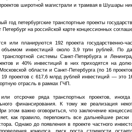
 проектов широтной магистрали и трамвая в Шушары ник
ый год петербургские транспортные проекты государств
ет Петербург на российской карте концессионных соглаш
ся или планируются 192 проекта государственно-час
с объемом инвестиций около 3,9 трлн рублей. По д
транспортной системы Санкт-Петербурга и Ленингра
оектов и 40% инвестиций в них приходятся на долю
Московской области и Санкт-Петербурга (по 16 проекто
 19 проектов с 617,6 млрд рублей инвестиций — это 1
ортную отрасль в рамках ГЧП.
 или отсрочке ряда транспортных проектов, иногд
ьного финансирования. К тому же реализация неко
При этом важно оговориться, что заключение концессио
ет, как правило, переложить все дальнейшие риски 
тора. Однако до появления в проекте частного инвесто
проведения конкурса, риск роста стоимости остает