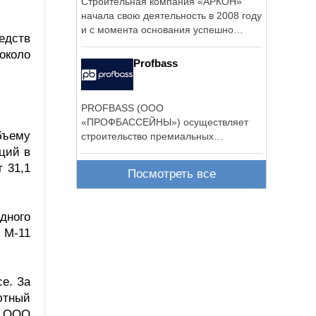
Строительная компания «АРКОН»
начала свою деятельность в 2008 году
и с момента основания успешно
едств
выполняет ...
около
Profbass
PROFBASS (ООО
«ПРОФБАССЕЙНЫ») осуществляет
бъему
строительство премиальных
бассейнов для частных заказчиков в ...
ций в
 31,1
Посмотреть все
дного
 М-11
е. За
ютный
е ООО