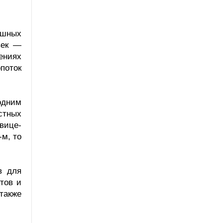
душных
век —
ениях
поток
одним
стных
вице-
-м, то
в для
тов и
также