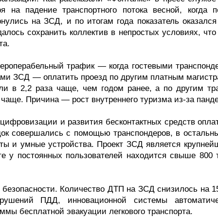
я на падение транспортного потока весной, когда п
нулись на ЗСД, и по итогам года показатель оказался
удалось сохранить коллектив в непростых условиях, чт
та.
нтероперабельный трафик — когда гостевыми транспонд
ами ЗСД — оплатить проезд по другим платным магистр
и в 2,2 раза чаще, чем годом ранее, а по другим тр
чаще. Причина — рост внутреннего туризма из-за панд
 цифровизации и развития бесконтактных средств опла
док совершались с помощью транспондеров, в остальн
рты и умные устройства. Проект ЗСД является крупней
те у постоянных пользователей находится свыше 800 
и безопасности. Количество ДТП на ЗСД снизилось на 1
рушений ПДД, инновационной системы автоматиче
аммы бесплатной эвакуации легкового транспорта.