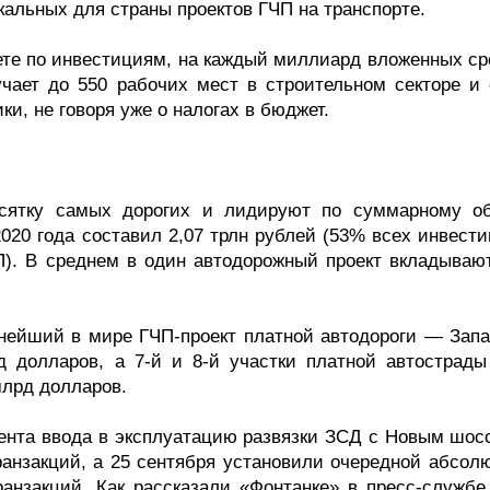
альных для страны проектов ГЧП на транспорте.
тете по инвестициям, на каждый миллиард вложенных ср
учает до 550 рабочих мест в строительном секторе и 
и, не говоря уже о налогах в бюджет.
есятку самых дорогих и лидируют по суммарному о
020 года составил 2,07 трлн рублей (53% всех инвести
П). В среднем в один автодорожный проект вкладывают
пнейший в мире ГЧП-проект платной автодороги — Запа
 долларов, а 7-й и 8-й участки платной автострады
млрд долларов.
мента ввода в эксплуатацию развязки ЗСД с Новым шосс
ранзакций, а 25 сентября установили очередной абсол
анзакций. Как рассказали «Фонтанке» в пресс-служб