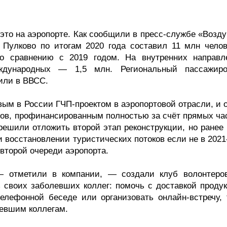
к это на аэропорте. Как сообщили в пресс-службе «Воз
 Пулково по итогам 2020 года составил 11 млн чело
по сравнению с 2019 годом. На внутренних направл
ждународных — 1,5 млн. Региональный пассажиро
или в ВВСС.
вым в России ГЧП-проектом в аэропортовой отрасли, и 
тов, профинансированным полностью за счёт прямых ча
решили отложить второй этап реконструкции, но ранее 
 восстановлении туристических потоков если не в 2021
 второй очереди аэропорта.
 отметили в компании, — создали клуб волонтеро
ь своих заболевших коллег: помочь с доставкой продук
телефонной беседе или организовать онлайн-встречу, 
евшим коллегам.