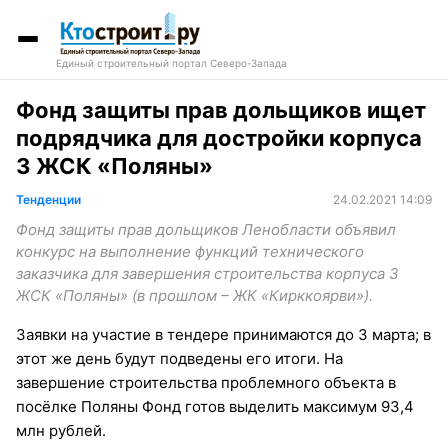
Единый строительный портал Северо-Запада
Фонд защиты прав дольщиков ищет
подрядчика для достройки корпуса
3 ЖСК «Поляны»
Тенденции
24.02.2021 14:09
Фонд защиты прав дольщиков Ленобласти объявил
конкурс на выполнение функций технического
заказчика для завершения строительства корпуса 3
ЖСК «Поляны» (в прошлом – ЖК «Кирккоярви»).
Заявки на участие в тендере принимаются до 3 марта; в
этот же день будут подведены его итоги. На
завершение строительства проблемного объекта в
посёлке Поляны Фонд готов выделить максимум 93,4
млн рублей.