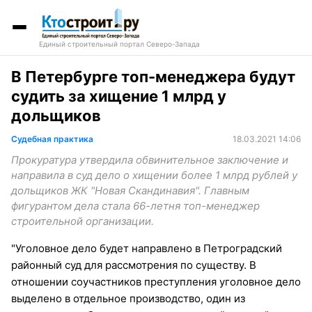
Единый строительный портал Северо-Запада
В Петербурге топ-менеджера будут
судить за хищение 1 млрд у
дольщиков
Судебная практика
18.03.2021 14:06
Прокуратура утвердила обвинительное заключение и
направила в суд дело о хищении более 1 млрд рублей у
дольщиков ЖК "Новая Скандинавия". Главным
фигурантом дела стала 66-летня топ-менеджер
строительной организации.
"Уголовное дело будет направлено в Петроградский
районный суд для рассмотрения по существу. В
отношении соучастников преступления уголовное дело
выделено в отдельное производство, один из