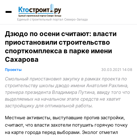
Единый строительный портал Северо-Запада
Дзюдо по осени считают: власти
приостановили строительство
спорткомплекса в парке имени
Сахарова
Проекты
30.03.2021 14:08
Смольный приостановил закупку в рамках проекта по
строительству школы дзюдо имени Анатолия Рахлина,
тренера президента Владимира Путина, ввиду того что
выделяемых на начальном этапе средств не хватит
застройщику для оптимальной работы.
Местные активисты, выступавшие против застройки,
считают, что власти захотели потушить горячую точку
на карте города перед выборами. Эколог отметил