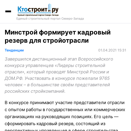
Единый строительный портал Северо-Запада
Минстрой формирует кадровый
резерв для стройотрасли
Тенденции
01.04.2021 15:31
Завершился дистанционный этап Всероссийского
конкурса управленцев «Лидеры строительной
отрасли», который проводят Минстрой России и
ДОМ.РФ. Участвовать в конкурсе пожелали 9765
человек – в большинстве своём представителей
российских стройкомпаний.
В конкурсе принимают участие представители отрасли
с опытом работы в государственных или коммерческих
организациях на руководящих позициях. Его цель —
сформировать кадровый резерв, состоящий из
перспективных управленцев в сфере строительства.