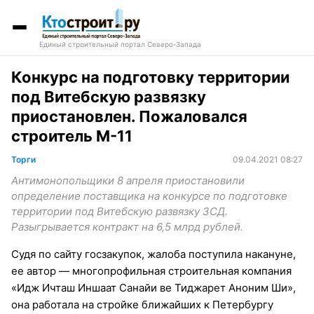
Единый строительный портал Северо-Запада
Конкурс на подготовку территории
под Витебскую развязку
приостановлен. Пожаловался
строитель М-11
Торги
09.04.2021 08:27
Антимонопольщики 8 апреля приостановили
определение поставщика на конкурсе по подготовке
территории под Витебскую развязку ЗСД.
Разыгрывается контракт на 6,5 млрд рублей.
Судя по сайту госзакупок, жалоба поступила накануне,
ее автор — многопрофильная строительная компания
«Идж Ичташ Иншаат Санайи ве Тиджарет Аноним Ши»,
она работала на стройке ближайших к Петербургу