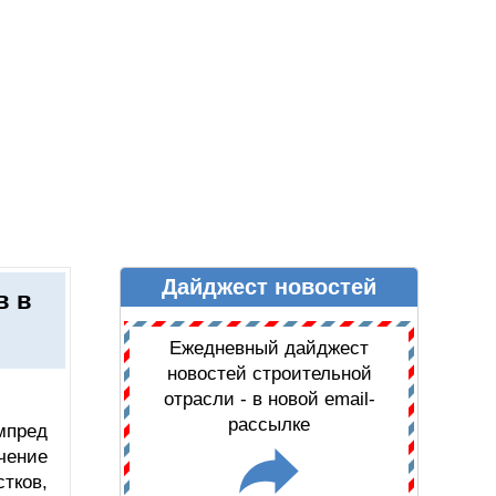
Дайджест новостей
Ы
ДАЙДЖЕСТ НОВОСТЕЙ
в в
Ежедневный дайджест
новостей строительной
отрасли - в новой email-
рассылке
мпред
чение
тков,