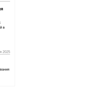
ия
х
й в
я 2025
ования