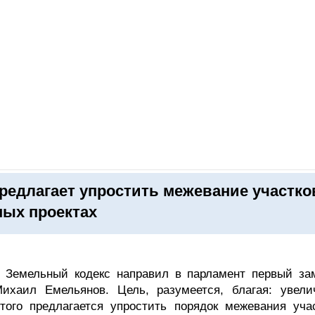
ОНЛАЙН–ВЫСТАВКИ
КАЛЕНДАРЬ
КЛЮЧЕВЫЕ ФИГУР
редлагает упростить межевание участко
ных проектах
в Земельный кодекс направил в парламент первый за
Михаил Емельянов. Цель, разумеется, благая: увели
ого предлагается упростить порядок межевания учас