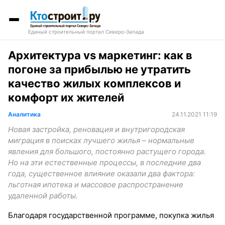
Единый строительный портал Северо-Запада
Архитектура vs маркетинг: как в
погоне за прибылью не утратить
качество жилых комплексов и
комфорт их жителей
Аналитика
24.11.2021 11:19
Новая застройка, реновация и внутригородская
миграция в поисках лучшего жилья – нормальные
явления для большого, постоянно растущего города.
Но на эти естественные процессы, в последние два
года, существенное влияние оказали два фактора:
льготная ипотека и массовое распространение
удаленной работы.
Благодаря государственной программе, покупка жилья