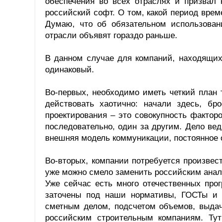
обеспечения во всех отраслях и призвал 
российский софт. О том, какой период врем
Думаю, что об обязательном использова
отрасли объявят гораздо раньше.
В данном случае для компаний, находящих
одинаковый.
Во-первых, необходимо иметь четкий план т
действовать хаотично: начали здесь, бр
проектирования – это совокупность фактор
последовательно, один за другим. Дело вед
внешняя модель коммуникации, постоянное о
Во-вторых, компании потребуется произве
уже можно смело заменить российским анал
Уже сейчас есть много отечественных прог
заточены под наши нормативы, ГОСТы и 
сметным делом, подсчетом объемов, выда
российским строительным компаниям. Ту