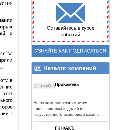
вития
ании
торых
Оставайтесь в курсе
тей о
событий
УЗНАЙТЕ КАК ПОДПИСАТЬСЯ
ся за
дрили
ь.
Каталог компаний
оту в
ПроКамень
енние
 этот
ьного
Наша компания занимается
торое
производством изделий из
нии к
искусственного акрилового камня,
качественно и в ...
ГК ФАКТ.