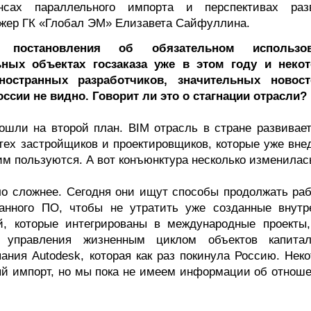
нсах параллельного импорта и перспективах раз
джер ГК «Глобал ЭМ» Елизавета Сайфуллина.
о постановления об обязательном использов
ных объектах госзаказа уже в этом году и неко
ностранных разработчиков, значительных новос
ссии не видно. Говорит ли это о стагнации отрасли?
тошли на второй план. BIM отрасль в стране развивает
 тех застройщиков и проектировщиков, которые уже вне
м пользуются. А вот конъюнктура несколько изменилас
о сложнее. Сегодня они ищут способы продолжать раб
ранного ПО, чтобы не утратить уже созданные внутр
й, которые интегрированы в международные проекты,
 управления жизненным циклом объектов капитал
ания Autodesk, которая как раз покинула Россию. Неко
ый импорт, но мы пока не имеем информации об отноше