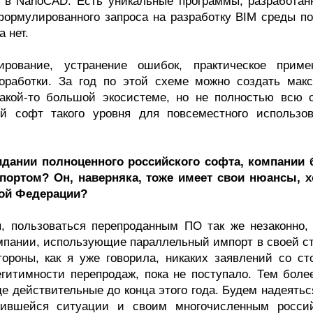
ие в NanoCAD. Есть уникальные программы, разработан
формулированного запроса на разработку BIM среды по
ка нет.
рование, устранение ошибок, практическое приме
оработки. За год по этой схеме можно создать мак
 какой-то большой экосистеме, но не полностью всю с
й софт такого уровня для повсеместного использов
идании полноценного российского софта, компании 
ртом? Он, наверняка, тоже имеет свои нюансы, х
кой Федерации?
я, пользоваться перепроданным ПО так же незаконно, 
омпании, использующие параллельный импорт в своей ст
тороны, как я уже говорила, никаких заявлений со ст
гитимности перепродаж, пока не поступало. Тем более
е действительные до конца этого года. Будем надеятьс
жившейся ситуации и своим многочисленным росси