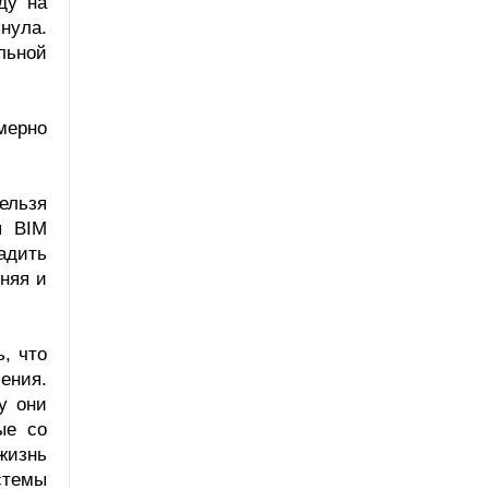
ду на
нула.
льной
мерно
ельзя
я BIM
адить
нняя и
, что
ения.
у они
ые со
жизнь
стемы