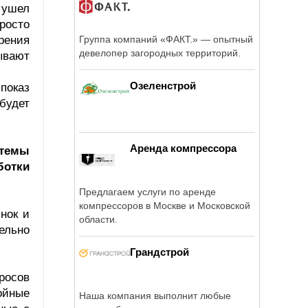
 ушел
росто
рения
Группа компаний «ФАКТ.» — опытный
девелопер загородных территорий.
ывают
Озеленстрой
показ
будет
Аренда компрессора
стемы
ботки
Предлагаем услуги по аренде
компрессоров в Москве и Московской
нок и
области.
ельно
Грандстрой
росов
ойные
Наша компания выполнит любые