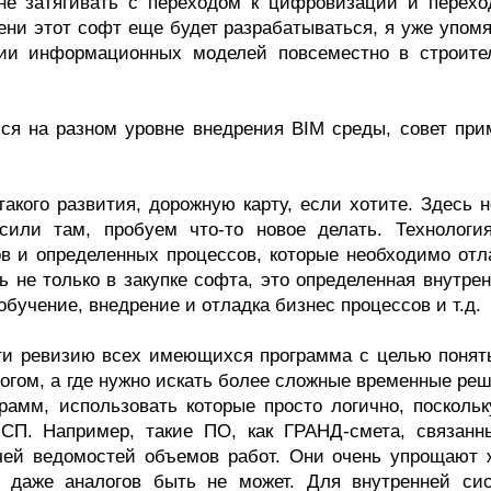
не затягивать с переходом к цифровизации и перехо
ени этот софт еще будет разрабатываться, я уже упомя
нии информационных моделей повсеместно в строите
ся на разном уровне внедрения BIM среды, совет при
акого развития, дорожную карту, если хотите. Здесь н
осили там, пробуем что-то новое делать. Технологи
ов и определенных процессов, которые необходимо отл
ь не только в закупке софта, это определенная внутре
бучение, внедрение и отладка бизнес процессов и т.д.
сти ревизию всех имеющихся программа с целью понять
огом, а где нужно искать более сложные временные реш
рамм, использовать которые просто логично, поскольк
СП. Например, такие ПО, как ГРАНД-смета, связанн
чей ведомостей объемов работ. Они очень упрощают 
т даже аналогов быть не может. Для внутренней си