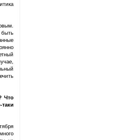
итика
овым.
 быть
анные
тоянно
етный
учае,
льный
ечить
? Что
-таки
тября
много