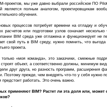
M-проектов, мы уже давно выбрали российское ПО Pilot
й является полным аналогом, проектировщикам вооб
ительного обучения.
 новых процессов потребует времени на отладку и обуч
х расчетов или подготовки узлов означает несколько 
омпании BIM среда уже отлажена и функционирует не п
ает свой путь в BIM среду, нужно помнить, что выгода
тьего проекта.
 только «моя команда», это заказчики, смежные подр
 строят объект, а соответственно должны, минимум вид
ели друг друга, но разность программ, расширения фа
. Поэтому прежде, чем внедрять что-то у себя нужно п
и предстоит работать. Это очень важно.
рых применяют BIM? Растет ли эта доля или, может 
иков?