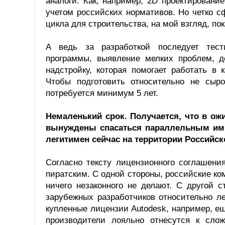
аналоги. Как, например, 2D проектирован
учетом российских нормативов. Но четко с
цикла для строительства, на мой взгляд, по
А ведь за разработкой последует тести
программы, выявление мелких проблем, д
надстройку, которая помогает работать в
Чтобы подготовить относительно не сыро
потребуется минимум 5 лет.
Немаленький срок. Получается, что в ож
вынуждены спасаться параллельным импо
легитимен сейчас на территории Российс
Согласно тексту лицензионного соглашени
пиратским. С одной стороны, российские к
ничего незаконного не делают. С другой с
зарубежных разработчиков относительно ле
купленные лицензии Autodesk, например, ещ
производители лояльно отнесутся к сло