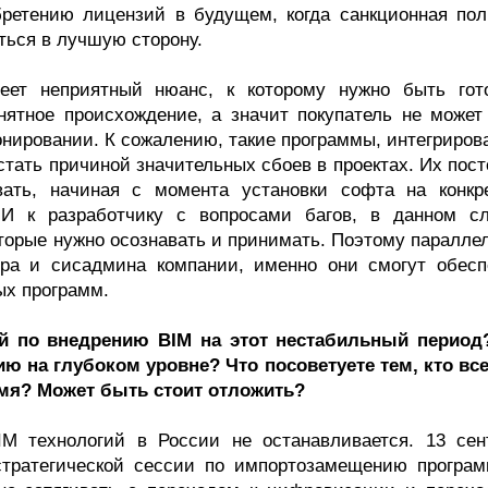
бретению лицензий в будущем, когда санкционная пол
ться в лучшую сторону.
еет неприятный нюанс, к которому нужно быть гот
ятное происхождение, а значит покупатель не может
онировании. К сожалению, такие программы, интегриров
стать причиной значительных сбоев в проектах. Их пос
вать, начиная с момента установки софта на конкр
И к разработчику с вопросами багов, в данном сл
оторые нужно осознавать и принимать. Поэтому паралле
ра и сисадмина компании, именно они смогут обесп
ых программ.
й по внедрению BIM на этот нестабильный период
ию на глубоком уровне? Что посоветуете тем, кто все
мя? Может быть стоит отложить?
IM технологий в России не останавливается. 13 сен
тратегической сессии по импортозамещению програм