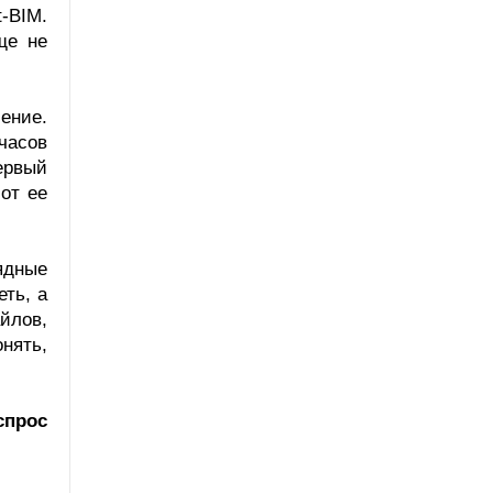
-BIM.
ще не
ение.
часов
ервый
 от ее
ядные
еть, а
йлов,
онять,
спрос