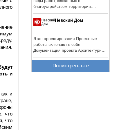
ные с
виды работ, связанных с
благоустройством территории:
лного
земляные работы, ...
Невский Дом
нение
симум
Этап проектирования Проектные
реду.
работы включают в себя:
ания,
Документация проекта Архитектурная
часть: Проект ...
Посмотреть все
будут
оть и
как и
ране,
ороны
, что
я, что
йским