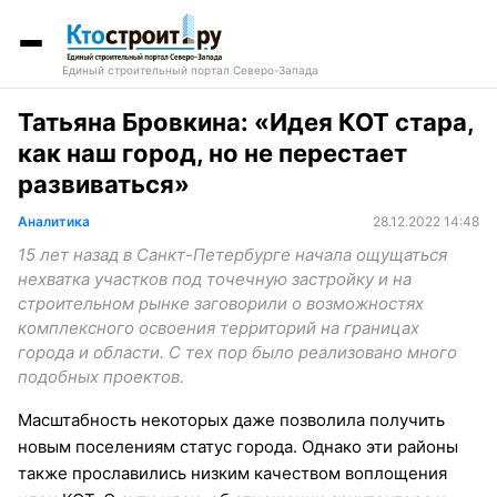
Единый строительный портал Северо-Запада
Татьяна Бровкина: «Идея КОТ стара,
как наш город, но не перестает
развиваться»
Аналитика
28.12.2022 14:48
15 лет назад в Санкт-Петербурге начала ощущаться
нехватка участков под точечную застройку и на
строительном рынке заговорили о возможностях
комплексного освоения территорий на границах
города и области. С тех пор было реализовано много
подобных проектов.
Масштабность некоторых даже позволила получить
новым поселениям статус города. Однако эти районы
также прославились низким качеством воплощения