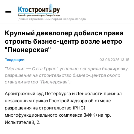
Единый строительный портал Северо-Запада
Крупный девелопер добился права
строить бизнес-центр возле метро
"Пионерская"
Тенденции
03.06.2026 13:15
"Мегалит — Охта Групп" успешно оспорила блокировку
разрешения на строительство бизнес–центра около
станции метро "Пионерская".
Арбитражный суд Петербурга и Ленобласти признал
незаконным приказ Госстройнадзора об отмене
разрешения на строительство (РНС)
многофункционального комплекса (МФК) на пр.
Испытателей, 2.