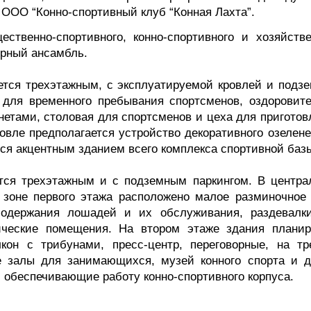
 ООО “Конно-спортивный клуб “Конная Лахта”.
ественно-спортивного, конно-спортивного и хозяйстве
урный ансамбль.
ется трехэтажным, с эксплуатируемой кровлей и подз
для временного пребывания спортсменов, оздоровите
етами, столовая для спортсменов и цеха для приготов
овле предполагается устройство декоративного озелене
ся акцентным зданием всего комплекса спортивной баз
ется трехэтажным и с подземным паркингом. В центра
 зоне первого этажа расположено малое разминочное 
содержания лошадей и их обслуживания, раздевалк
нические помещения. На втором этаже здания планир
кон с трибунами, пресс-центр, переговорные, на тр
 залы для занимающихся, музей конного спорта и д
обеспечивающие работу конно-спортивного корпуса.