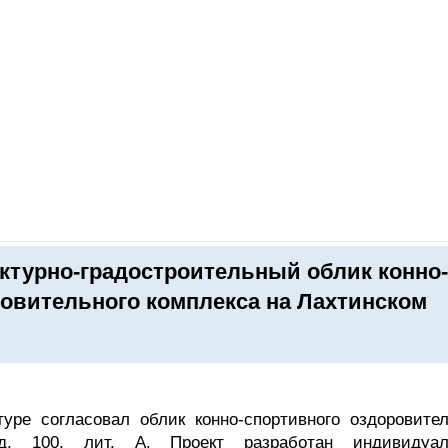
ОНЛАЙН–ВЫСТАВКИ
КАЛЕНДАРЬ
КЛЮЧЕВЫЕ ФИГУР
ктурно-градостроительный облик конно-
овительного комплекса на Лахтинском
туре согласовал облик конно-спортивного оздоровител
 д. 100, лит. А. Проект разработан индивидуа