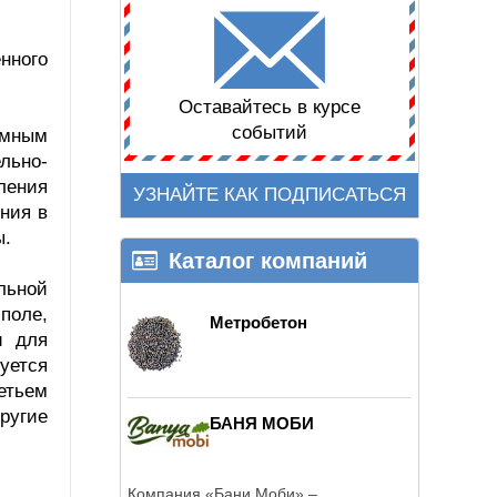
нного
Оставайтесь в курсе
событий
емным
льно-
ления
УЗНАЙТЕ КАК ПОДПИСАТЬСЯ
ния в
ы.
Каталог компаний
льной
поле,
Метробетон
и для
уется
етьем
ругие
БАНЯ МОБИ
Компания «Бани Моби» –