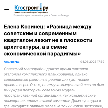
Единый строительный портал Северо-Запада
Елена Козинец: «Разница между
советским и современным
кварталом лежит не в плоскости
архитектуры, а в смене
экономической парадигмы»
Аналитика
04.06.2026 17:59
Советский микрорайон долгое время считался
эталоном комплексного планирования, однако
современные рыночные реалии диктуют новые
правила игры. О том, почему коммерческий сектор был
вынужден повторить советскую модель
пространственной организации, как коммерческие
помещения первых этажей заменили Дома культуры и
где находятся главные болевые точки новой застройки,