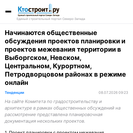
Единый строительный портал Северо-Запада
Начинаются общественные
обсуждения проектов планировки и
проектов межевания территории в
Выборгском, Невском,
Центральном, Курортном,
Петродворцовом районах в режиме
онлайн
Тенденции
08.07.2026 09:23
На сайте Комитета по градостроительству и
архитектуре в рамках общественных обсуждений на
рассмотрение представлена планировочная
документация нескольких проектов.
1. Проект планировки с проектом межевания