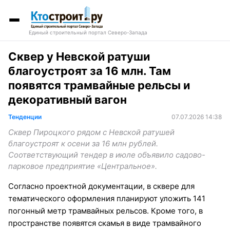
Единый строительный портал Северо-Запада
Сквер у Невской ратуши
благоустроят за 16 млн. Там
появятся трамвайные рельсы и
декоративный вагон
Тенденции
07.07.2026 14:38
Сквер Пироцкого рядом с Невской ратушей
благоустроят к осени за 16 млн рублей.
Соответствующий тендер в июле объявило садово-
парковое предприятие «Центральное».
Согласно проектной документации, в сквере для
тематического оформления планируют уложить 141
погонный метр трамвайных рельсов. Кроме того, в
пространстве появятся скамья в виде трамвайного