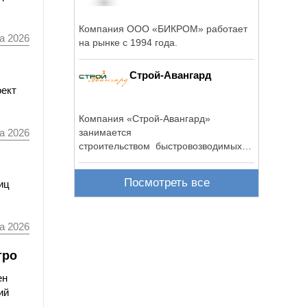
Компания ООО «БИКРОМ» работает
а 2026
на рынке с 1994 года.
Строй-Авангард
оект
Компания «Строй-Авангард»
а 2026
занимается
строительством быстровозводимых
объектов разного ...
Посмотреть все
иц
а 2026
тро
ен
ий