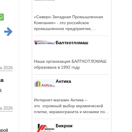
«Северо-Западная Промышленная
Компания» - это российское
промышленное предприятие,
имеющее собственный ...
Балткотломаш
Наша организация БАЛТКОТЛОМАШ
образована в 1992 году.
а 2026
ва
Антика
д
Интернет-магазин Антика –
это огромный выбор керамической
а 2026
плитки, керамогранита и мозаики по
...
Бикром
орой