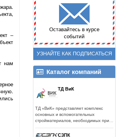
жара.
екта,
Оставайтесь в курсе
ект –
событий
бъект
УЗНАЙТЕ КАК ПОДПИСАТЬСЯ
т нам
Каталог компаний
ерное
ТД ВиК
чную.
ились
ТД «ВиК» представляет комплекс
основных и вспомогательных
стройматериалов, необходимых при
возведении ...
СЗПК