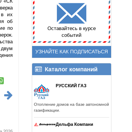
О «СК
верка
 в их
ия об
ие по
Оставайтесь в курсе
ерок.
событий
ьства
 двум
УЗНАЙТЕ КАК ПОДПИСАТЬСЯ
дения
Каталог компаний
РУССКИЙ ГАЗ
Отопление домов на базе автономной
газификации.
Дельфа Компани
а 2026