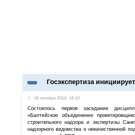
Добавить компанию
Войти
НОВОСТИ
СТАТЬИ
КОМПАНИИ
Госэкспертиза инициируе
Поиск
26 октября 2010, 18:10
Состоялось первое заседание дисцип
«Балтийское объединение проектировщик
строительного надзора и экспертизы Санк
надзорного ведомства о некачественной п