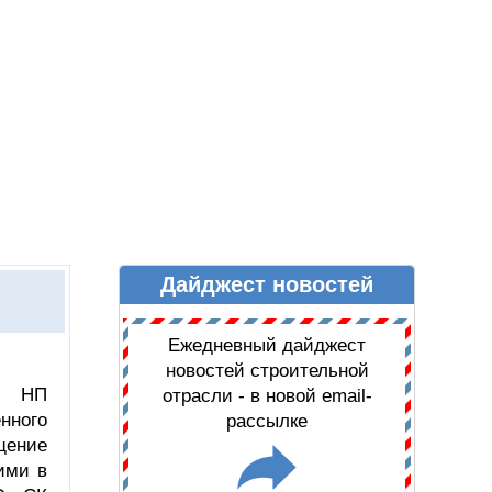
Дайджест новостей
Ы
ДАЙДЖЕСТ НОВОСТЕЙ
Ежедневный дайджест
новостей строительной
ии НП
отрасли - в новой email-
нного
рассылке
щение
ими в