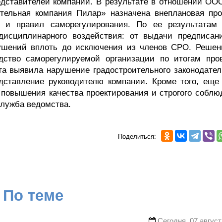
едставителей компаний. В результате в отношении ОО
тельная компания Пилар» назначена внеплановая про
 и правил саморегулирования. По ее результатам
исциплинарного воздействия: от выдачи предписан
ушений вплоть до исключения из членов СРО. Решен
дство саморегулируемой организации по итогам пров
га выявила нарушение градостроительного законодател
ставление руководителю компании. Кроме того, еще
 повышения качества проектирования и строгого соблю
служба ведомства.
Поделиться:
По теме
Сегодня, 07 август