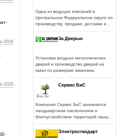
Одна из ведущих компаний в
Центральном Федеральном округе по
нкт-
производству, продаже, доставке и
монтажу ...
За Дверью
а 2026
а
Установка входных металлических
дверей и производство дверей на
заказ по размерам заказчика.
а 2026
Сервис БиС
Компания Сервис БиС занимается
ландшафтным озеленением и
благоустройством территорий свыше
22 лет.
Электростандарт
50-