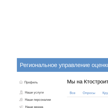
Добавить компанию
Войти
НОВОСТИ
СТАТЬИ
КОМПАНИИ
Региональное управление оценк
Поиск
Мы на Ктостроит
Профиль
Наши услуги
Все
Опросы
Кр
Наши персоналии
Наши медиа