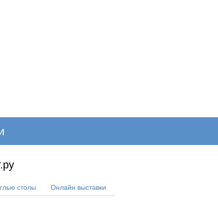
ОНЛАЙН–ВЫСТАВКИ
КАЛЕНДАРЬ
КЛЮЧЕВЫЕ ФИГУР
и
.ру
углые столы
Онлайн выставки