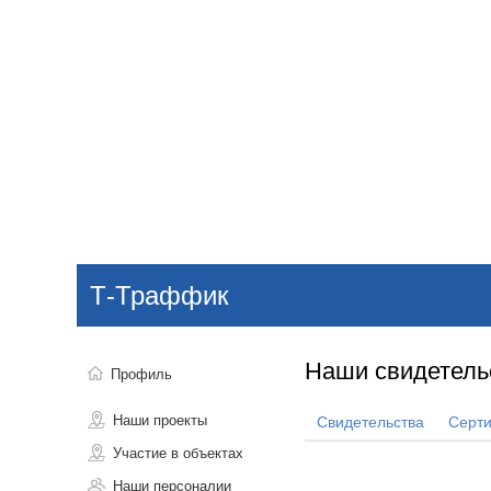
Добавить компанию
Войти
НОВОСТИ
СТАТЬИ
КОМПАНИИ
Т-Траффик
Поиск
Наши свидетель
Профиль
Наши проекты
Свидетельства
Серт
Участие в объектах
Наши персоналии