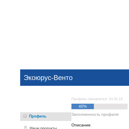
Добавить компанию
Войти
НОВОСТИ
СТАТЬИ
КОМПАНИИ
Экоюрус-Венто
Поиск
Профиль обновлялся: 24.05.18
40%
Заполненность профиля
Профиль
Описание:
Наши продукты