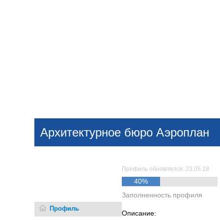
Добавить компанию
Войти
НОВОСТИ
СТАТЬИ
КОМПАНИИ
Архитектурное бюро Аэроплан
Поиск
Профиль обновлялся: 23.05.18
40%
Заполненность профиля
Профиль
Описание: