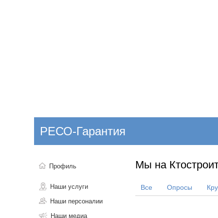
Добавить компанию
Войти
НОВОСТИ
СТАТЬИ
КОМПАНИИ
РЕСО-Гарантия
Поиск
Мы на Ктостроит
Профиль
Наши услуги
Все
Опросы
Кр
Наши персоналии
Наши медиа