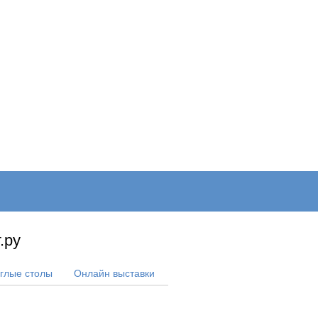
ОНЛАЙН–ВЫСТАВКИ
КАЛЕНДАРЬ
КЛЮЧЕВЫЕ ФИГУР
.ру
углые столы
Онлайн выставки