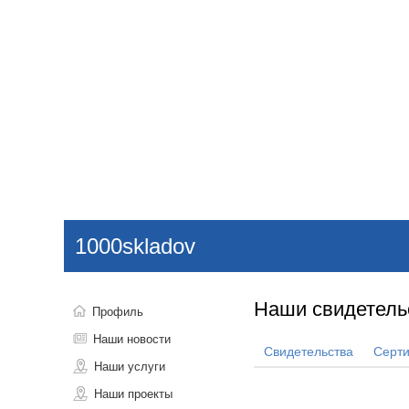
Добавить компанию
Войти
НОВОСТИ
СТАТЬИ
КОМПАНИИ
1000skladov
Поиск
Наши свидетель
Профиль
Наши новости
Свидетельства
Серт
Наши услуги
Наши проекты