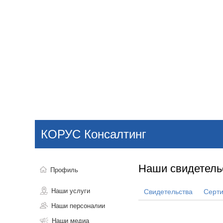
Добавить компанию
Войти
НОВОСТИ
СТАТЬИ
КОМПАНИИ
КОРУС Консалтинг
Поиск
Наши свидетель
Профиль
Наши услуги
Свидетельства
Серт
Наши персоналии
Наши медиа