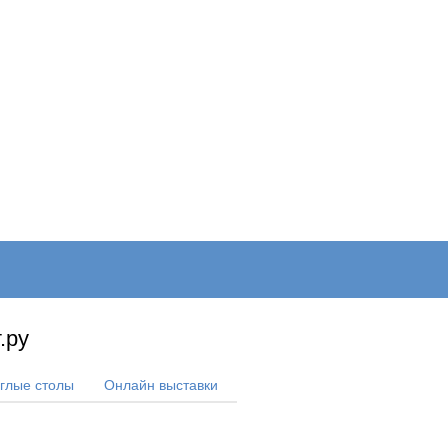
ОНЛАЙН–ВЫСТАВКИ
КАЛЕНДАРЬ
КЛЮЧЕВЫЕ ФИГУР
.ру
углые столы
Онлайн выставки