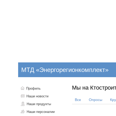
Добавить компанию
Войти
НОВОСТИ
СТАТЬИ
КОМПАНИИ
МТД «Энергорегионкомплект»
Поиск
Мы на Ктостроит
Профиль
Наши новости
Все
Опросы
Кр
Наши продукты
Наши персоналии