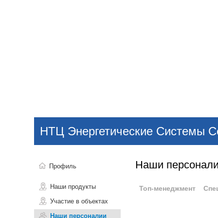
Добавить компанию
Войти
НОВОСТИ
СТАТЬИ
КОМПАНИИ
НТЦ Энергетические Системы С
Поиск
Наши персонал
Профиль
Наши продукты
Топ-менеджмент
Спе
Участие в объектах
Наши персоналии