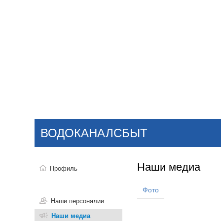
Добавить компанию
Войти
НОВОСТИ
СТАТЬИ
КОМПАНИИ
ВОДОКАНАЛСБЫТ
Поиск
Наши медиа
Профиль
Фото
Наши персоналии
Наши медиа