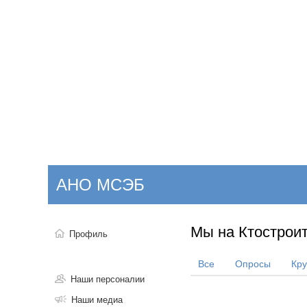
Добавить компанию
Войти
НОВОСТИ
СТАТЬИ
КОМПАНИИ
АНО МСЭБ
Поиск
Мы на Ктостроит
Профиль
Все
Опросы
Кр
Наши персоналии
Наши медиа