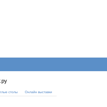
ОНЛАЙН–ВЫСТАВКИ
КАЛЕНДАРЬ
КЛЮЧЕВЫЕ ФИГУР
.ру
углые столы
Онлайн выставки