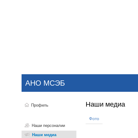
Добавить компанию
Войти
НОВОСТИ
СТАТЬИ
КОМПАНИИ
АНО МСЭБ
Поиск
Наши медиа
Профиль
Фото
Наши персоналии
Наши медиа