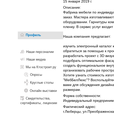
15 января 2019 г.
Описание:
Фабрика мебели по индивидуа
заказ. Мастера изготавливаю
оборудовании. Гарнитуры ком
пленку. В сервис услуг входит
Профиль
Наша компания предлагает:
изучить электронный каталог к
обратиться за помощью к пр
Наши персоналии
разработать проект с 3D визу
Наши медиа
подобрать оптимальное фаса
создать функциональное внут
Мы на Ктостроит.ру
организовать рабочее простр
Опросы
Хотите узнать стоимость изго
"МебБелЛюкс"? Воспользуйтес
Круглые столы
вами для обсуждения дизайна
размерам.
Онлайн выставки
Форма собственности:
Свидетельства,
Индивидуальный предприним
сертификаты, лицензии
Фактический адрес:
г.Люберцы, ул.Преображенска