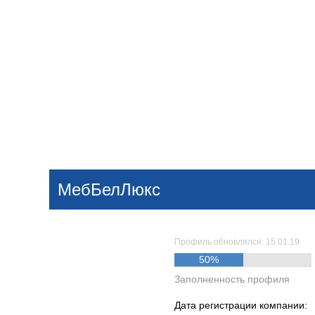
Добавить компанию
Войти
НОВОСТИ
СТАТЬИ
КОМПАНИИ
МебБелЛюкс
Поиск
Профиль обновлялся: 15.01.19
50%
Заполненность профиля
Дата регистрации компании: