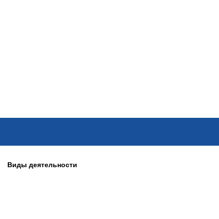
ОНЛАЙН–ВЫСТАВКИ
КАЛЕНДАРЬ
КЛЮЧЕВЫЕ ФИГУР
Виды деятельности