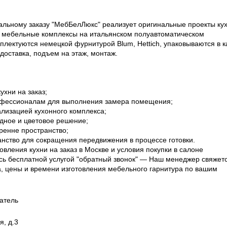
льному заказу "МебБелЛюкс" реализует оригинальные проекты ку
т мебельные комплексы на итальянском полуавтоматическом
плектуются немецкой фурнитурой Blum, Hettich, упаковываются в к
 доставка, подъем на этаж, монтаж.
ухни на заказ;
офессионалам для выполнения замера помещения;
ализацией кухонного комплекса;
дное и цветовое решение;
ренне пространство;
анство для сокращения передвижения в процессе готовки.
товления кухни на заказ в Москве и условия покупки в салоне
ь бесплатной услугой "обратный звонок" — Наш менеджер свяжетс
, цены и времени изготовления мебельного гарнитура по вашим
атель
я, д.3