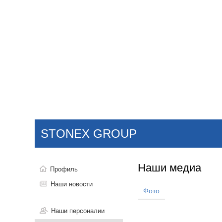
Добавить компанию
Войти
НОВОСТИ
СТАТЬИ
КОМПАНИИ
STONEX GROUP
Поиск
Наши медиа
Профиль
Наши новости
Фото
Наши персоналии